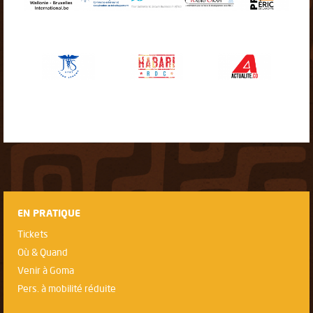
EN PRATIQUE
Tickets
Où & Quand
Venir à Goma
Pers. à mobilité réduite