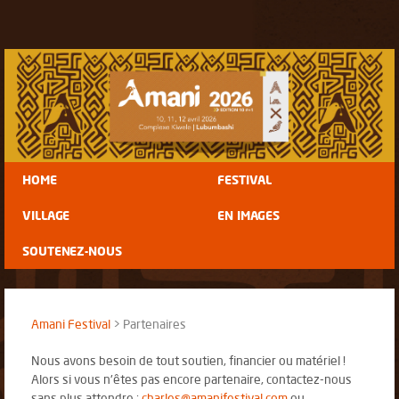
HOME
FESTIVAL
VILLAGE
EN IMAGES
SOUTENEZ-NOUS
Amani Festival
Partenaires
Nous avons besoin de tout soutien, financier ou matériel !
Alors si vous n'êtes pas encore partenaire, contactez-nous
sans plus attendre :
charles@amanifestival.com
ou