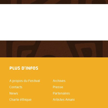
PLUS D'INFOS
A propos du Festival
Archives
Contacts
Presse
News
Partenaires
Charte éthique
Artistes Amani