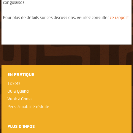
congolaises.
Pour plus de détails sur ces discussions, veuillez consulter
ce rapport
.
EN PRATIQUE
Tickets
Où & Quand
Venir à Goma
Pers. à mobilité réduite
PLUS D'INFOS