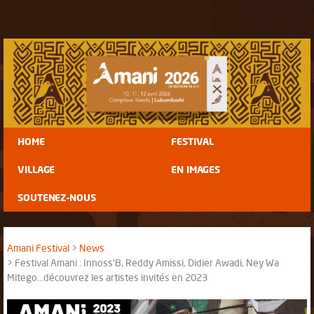
HOME
FESTIVAL
VILLAGE
EN IMAGES
SOUTENEZ-NOUS
Amani Festival
News
Festival Amani : Innoss'B, Reddy Amissi, Didier Awadi, Ney Wa
Mitego...découvrez les artistes invités en 2023