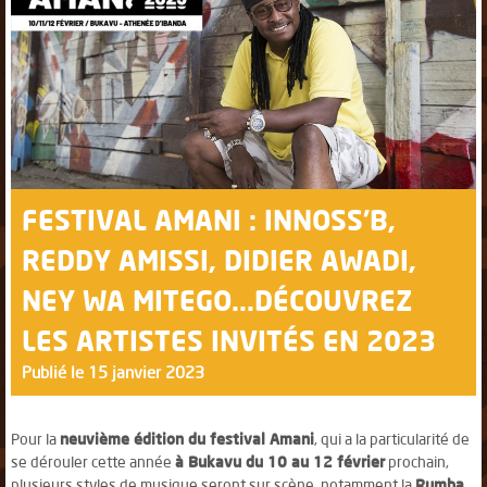
FESTIVAL AMANI : INNOSS'B,
REDDY AMISSI, DIDIER AWADI,
NEY WA MITEGO...DÉCOUVREZ
LES ARTISTES INVITÉS EN 2023
Publié le 15 janvier 2023
Pour la
neuvième édition du festival Amani
, qui a la particularité de
se dérouler cette année
à Bukavu du 10 au 12 février
prochain,
plusieurs styles de musique seront sur scène, notamment la
Rumba,