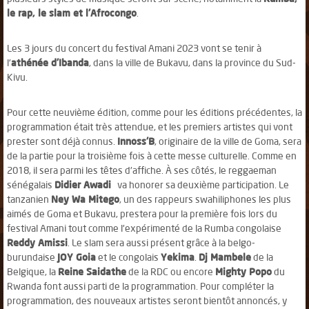
le rap, le slam et l'Afrocongo
.
Les 3 jours du concert du festival Amani 2023 vont se tenir à
l'
athénée d'Ibanda
, dans la ville de Bukavu, dans la province du Sud-
Kivu.
Pour cette neuvième édition, comme pour les éditions précédentes, la
programmation était très attendue, et les premiers artistes qui vont
prester sont déjà connus.
Innoss'B
, originaire de la ville de Goma, sera
de la partie pour la troisième fois à cette messe culturelle. Comme en
2018, il sera parmi les têtes d'affiche. À ses côtés, le reggaeman
sénégalais
Didier Awadi
va honorer sa deuxième participation. Le
tanzanien
Ney Wa Mitego
, un des rappeurs swahiliphones les plus
aimés de Goma et Bukavu, prestera pour la première fois lors du
festival Amani tout comme l'expérimenté de la Rumba congolaise
Reddy Amissi
. Le slam sera aussi présent grâce à la belgo-
burundaise
JOY Goia
et le congolais
Yekima
.
Dj Mambele
de la
Belgique, la
Reine Saidathe
de la RDC ou encore
Mighty Popo
du
Rwanda font aussi parti de la programmation. Pour compléter la
programmation, des nouveaux artistes seront bientôt annoncés, y